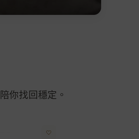
陪你找回穩定。