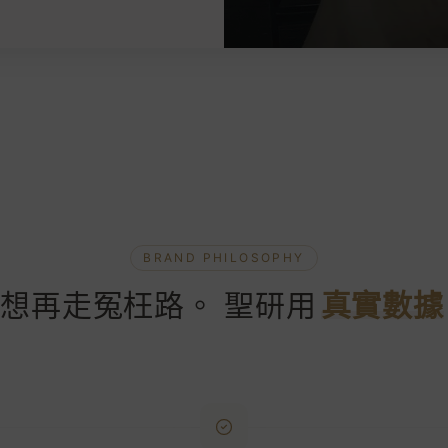
BRAND PHILOSOPHY
不想再走冤枉路。
聖研用
真實數據