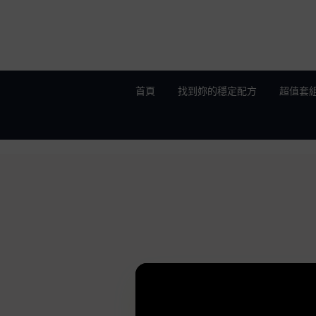
首頁
找到妳的穩定配方
超值套