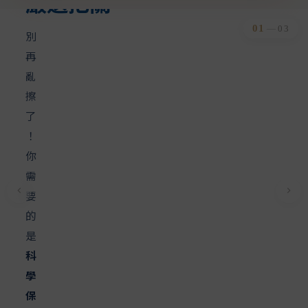
只是需要對的方法
02
—
03
不
追
求
快
速
見
效
，
只
專
注
真
正
有