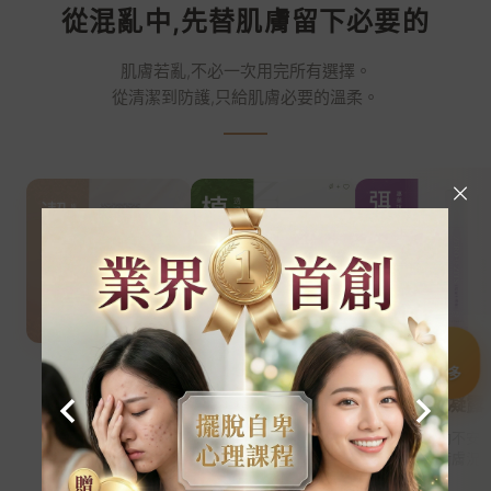
從混亂中,先替肌膚留下必要的
肌膚若亂,不必一次用完所有選擇。
從清潔到防護,只給肌膚必要的溫柔。
CLEANSE
PURE SOAP
BALANCE
滑動看更多
潔顏慕后
植萃手工皂
弭痘子凝露
帶走多餘髒污
回歸純粹洗感
安撫躁動不安
留下滋潤不緊繃
清爽同時不乾澀
精準平衡膚況