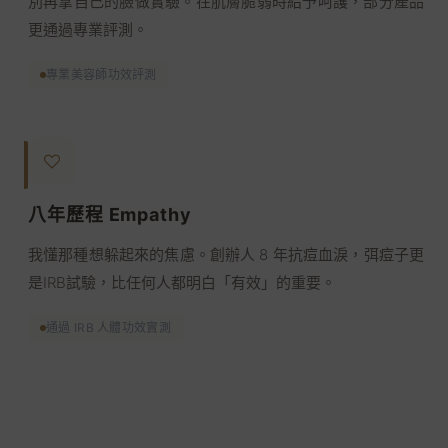
別再拿自己的臉做實驗。在肌膚脆弱時給予呵護，部分產品
更通過專業評測。
專業美容師功效評測
八年歷程 Empathy
我懂那種想躲起來的焦慮。創辦人 8 年抗痘血淚，弭痘子更
是IRB試驗，比任何人都明白「有效」的重要。
通過 IRB 人體功效實測