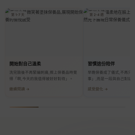
第 1-7 天
第 2-4 週
開始對自己溫柔
習慣這份陪伴
洗完臉後不再緊繃刺痛,擦上保養品時覺
早晚保養成了儀式,不再只
得「啊,今天的我值得被好好對待」。
事」,而是一段與自己對話
繼續閱讀 →
感受變化 →