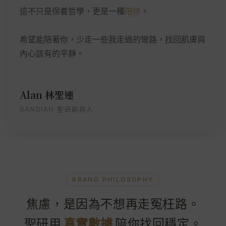
這不只是保養哲學，更是一種
陪伴
。
希望能陪著你，少走一些我走過的彎路，找回肌膚與
內心該有的平靜。
Alan 林聖連
SANDIAN 聖研創辦人
BRAND PHILOSOPHY
焦慮，是因為不想再走冤枉路。
聖研用
真實數據
陪你找回穩定。