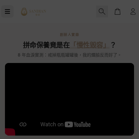
Cart
創辦人實錄
拼命保養竟是在
「慢性毀容」
？
8 年血淚實測：戒掉瓶瓶罐罐後，我的爛臉反而好了。
用心陪伴
皮膚會好起來，