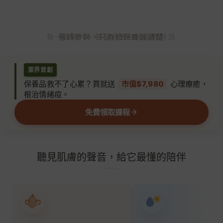
慢
慢
找
每一支影片，都是負責任的衛教對話
醫師參與，只為把保養說清楚
回
穩
業界首創
定
保養品救不了心累？買就送
市值$7,980
心理療癒，
的
根治情緒痘。
肌
免費領取課程
膚
。
聽見肌膚的聲音，給它最懂的陪伴
專注有效成分
精簡保養步驟
陪你建立信心
溫和照顧肌膚
減少肌膚負擔
找回舒服的自己