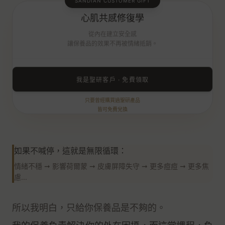
SANDIAN CUSTOMER GIFT
修復課程
市值
$7,980
心肌共感修復學
14 堂身心引導 · 終結焦慮循環
從內在建立安全感
讓保養品的效果不再被情緒抵銷。
我是聖研客戶 · 免費領取
只要曾經購買過聖研產品
皆可免費兌換
如果不喊停，這就是無限循環：
情緒不穩 ➞ 影響荷爾蒙 ➞ 皮膚屏障失守 ➞ 更多痘痘 ➞ 更多焦
慮...
所以我明白，只給你保養品是不夠的。