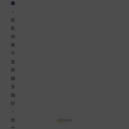
幫
助
的
成
分
。
讓
你
在
日
常
保
養
中
，