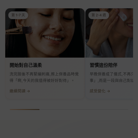
第 1-7 天
第 2-4 週
開始對自己溫柔
習慣這份陪伴
洗完臉後不再緊繃刺痛,擦上保養品時覺
早晚保養成了儀式,不再只
得「啊,今天的我值得被好好對待」。
事」,而是一段與自己對話
繼續閱讀 →
感受變化 →