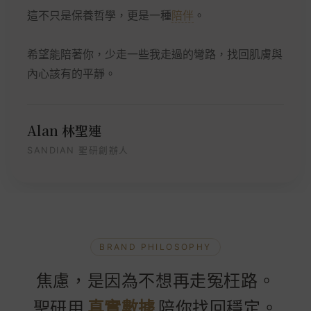
這不只是保養哲學，更是一種
陪伴
。
希望能陪著你，少走一些我走過的彎路，找回肌膚與
內心該有的平靜。
Alan 林聖連
SANDIAN 聖研創辦人
BRAND PHILOSOPHY
焦慮，是因為不想再走冤枉路。
聖研用
真實數據
陪你找回穩定。