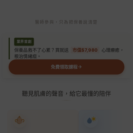
先
降
每一支影片，都是負責任的衛教對話
醫師參與，只為把保養說清楚
低
刺
業界首創
激
保養品救不了心累？買就送
市值$7,980
心理療癒，
，
根治情緒痘。
讓
免費領取課程
皮
膚
慢
聽見肌膚的聲音，給它最懂的陪伴
慢
穩
下
來
。