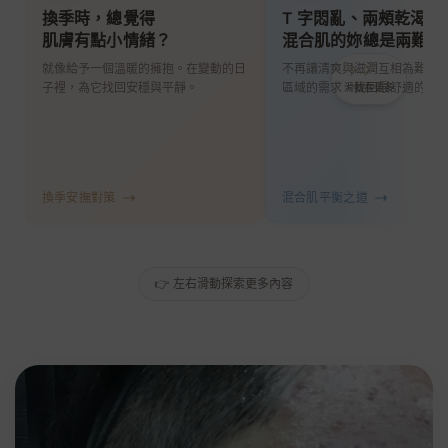
換季時，總覺得
T 字悶亂、兩頰乾渴，
肌膚有點小情緒？
混合肌的妳總是兩難？
專為痘肌設計
溫和清潔
穩定修護
就像給予一個溫暖的擁抱。在變動的日
不再讓清爽與滋潤互相為難。
日常溫和呵護
×精簡保養
嚴選把關安心
子裡，為它找回安穩與平靜。
區域的需求，找回最舒適的平
滑動看更多
臨床經驗豐富 · 專注痘肌與敏感肌研究
戴
Dr.
琦
Tai
Chi
換季安撫對策
混合肌平衡之道
醫
師
👉 左右滑動探索更多內容