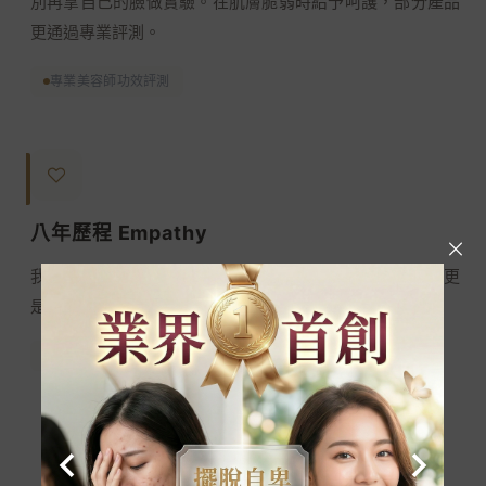
別再拿自己的臉做實驗。在肌膚脆弱時給予呵護，部分產品
更通過專業評測。
專業美容師功效評測
八年歷程 Empathy
我懂那種想躲起來的焦慮。創辦人 8 年抗痘血淚，弭痘子更
是IRB試驗，比任何人都明白「有效」的重要。
通過 IRB 人體功效實測