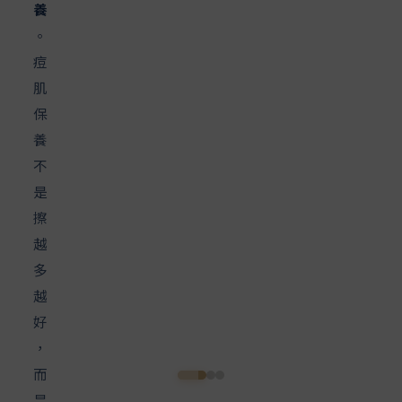
養
。
痘
肌
保
養
不
是
擦
越
多
越
好
，
而
是