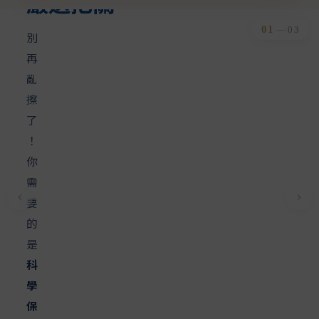
嚴選把關
02
—
03
別
再
亂
擦
了
！
你
需
要
的
是
科
學
保