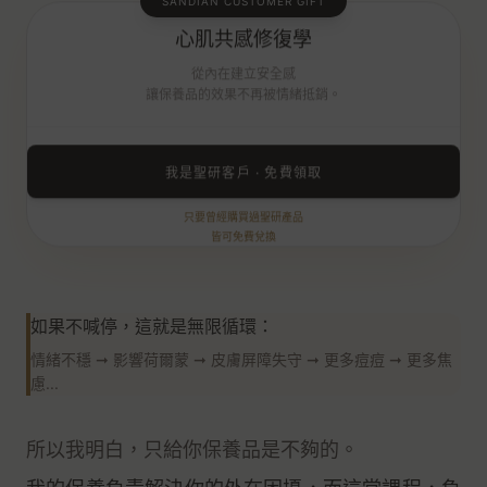
SANDIAN CUSTOMER GIFT
修復課程
市值
$7,980
心肌共感修復學
14 堂身心引導 · 終結焦慮循環
從內在建立安全感
讓保養品的效果不再被情緒抵銷。
我是聖研客戶 · 免費領取
只要曾經購買過聖研產品
皆可免費兌換
如果不喊停，這就是無限循環：
情緒不穩 ➞ 影響荷爾蒙 ➞ 皮膚屏障失守 ➞ 更多痘痘 ➞ 更多焦
慮...
所以我明白，只給你保養品是不夠的。