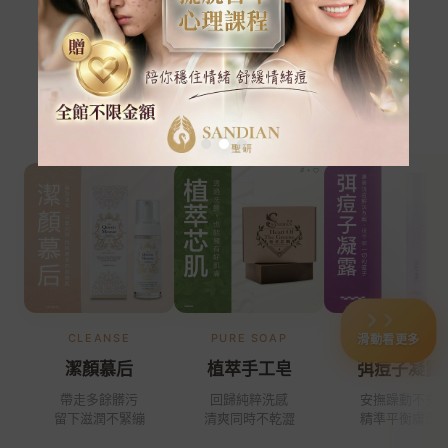
從混亂中,先替肌膚留下必要的
肌膚若亂,不必一次用完所有選擇。
從清潔到防護,只給肌膚必要的溫柔。
CLEANSE
PURE SOAP
BALANCE
滑動看更多
潔顏慕后
植萃手工皂
弭痘子凝露
帶走多餘髒污
回歸純粹洗感
安撫躁動不安
留下滋潤不緊繃
清爽同時不乾澀
精準平衡膚況