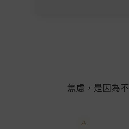
焦慮，是因為