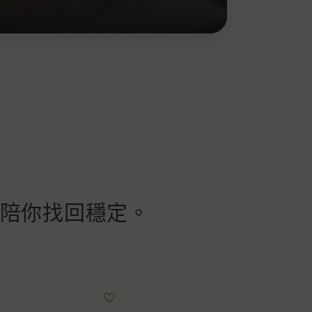
陪你找回穩定。